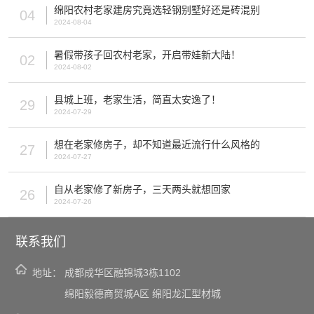
绵阳农村老家建房究竟选轻钢别墅好还是砖混别
04
2024-08-04
暑假带孩子回农村老家，开启带娃新大陆！
02
2024-08-02
县城上班，老家生活，简直太安逸了！
29
2024-07-29
想在老家修房子，却不知道最近流行什么风格的
27
2024-07-27
自从老家修了新房子，三天两头就想回家
26
2024-07-26
联系我们
地址：
成都成华区融锦城3栋1102
绵阳毅德商贸城A区 绵阳龙汇型材城