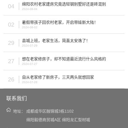
绵阳农村老家建房究竟选轻钢别墅好还是砖混别
04
2024-08-04
暑假带孩子回农村老家，开启带娃新大陆！
02
2024-08-02
县城上班，老家生活，简直太安逸了！
29
2024-07-29
想在老家修房子，却不知道最近流行什么风格的
27
2024-07-27
自从老家修了新房子，三天两头就想回家
26
2024-07-26
联系我们
地址：
成都成华区融锦城3栋1102
绵阳毅德商贸城A区 绵阳龙汇型材城