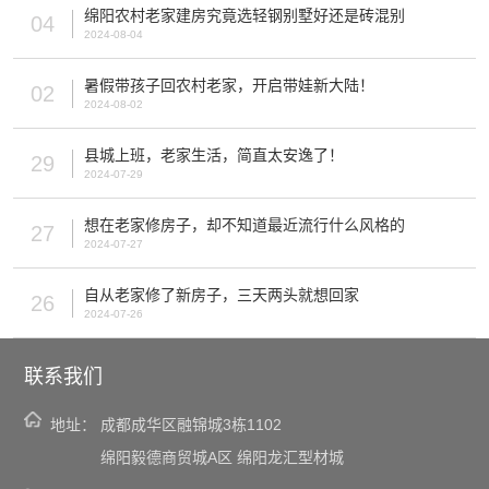
绵阳农村老家建房究竟选轻钢别墅好还是砖混别
04
2024-08-04
暑假带孩子回农村老家，开启带娃新大陆！
02
2024-08-02
县城上班，老家生活，简直太安逸了！
29
2024-07-29
想在老家修房子，却不知道最近流行什么风格的
27
2024-07-27
自从老家修了新房子，三天两头就想回家
26
2024-07-26
联系我们
地址：
成都成华区融锦城3栋1102
绵阳毅德商贸城A区 绵阳龙汇型材城