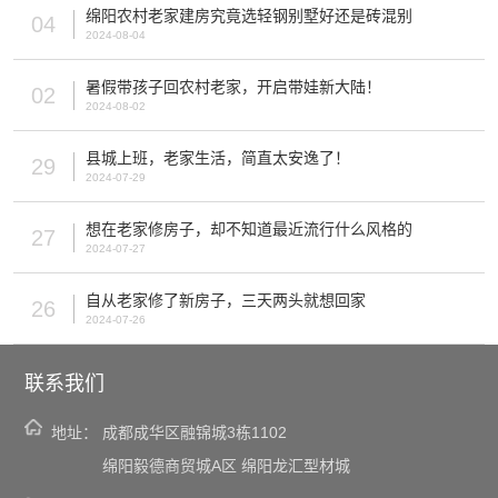
绵阳农村老家建房究竟选轻钢别墅好还是砖混别
04
2024-08-04
暑假带孩子回农村老家，开启带娃新大陆！
02
2024-08-02
县城上班，老家生活，简直太安逸了！
29
2024-07-29
想在老家修房子，却不知道最近流行什么风格的
27
2024-07-27
自从老家修了新房子，三天两头就想回家
26
2024-07-26
联系我们
地址：
成都成华区融锦城3栋1102
绵阳毅德商贸城A区 绵阳龙汇型材城